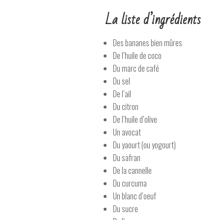
La liste d’ingrédients
Des bananes bien mûres
De l’huile de coco
Du marc de café
Du sel
De l’ail
Du citron
De l’huile d’olive
Un avocat
Du yaourt (ou yogourt)
Du safran
De la cannelle
Du curcuma
Un blanc d’oeuf
Du sucre