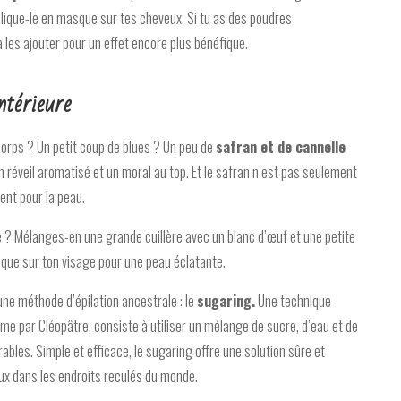
plique-le en masque sur tes cheveux. Si tu as des poudres
 les ajouter pour un effet encore plus bénéfique.
ntérieure
u corps ? Un petit coup de blues ? Un peu de
safran et de cannelle
n réveil aromatisé et un moral au top. Et le safran n’est pas seulement
lent pour la peau.
 ? Mélanges-en une grande cuillère avec un blanc d’œuf et une petite
asque sur ton visage pour une peau éclatante.
 une méthode d’épilation ancestrale : le
sugaring.
Une technique
ême par Cléopâtre, consiste à utiliser un mélange de sucre, d’eau et de
irables. Simple et efficace, le sugaring offre une solution sûre et
ux dans les endroits reculés du monde.