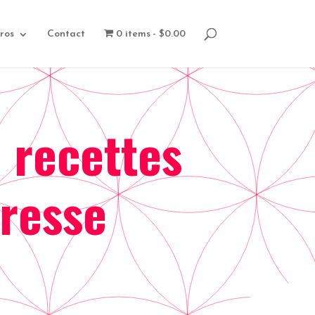
ros
Contact
0 items
$0.00
: recettes
resse