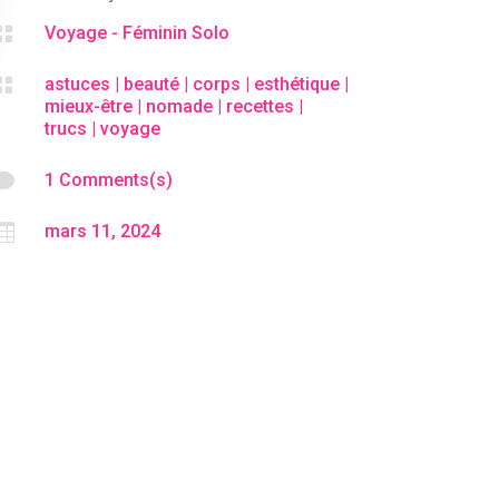

Voyage - Féminin Solo

astuces
|
beauté
|
corps
|
esthétique
|
mieux-être
|
nomade
|
recettes
|
trucs
|
voyage

1 Comments(s)

mars 11, 2024