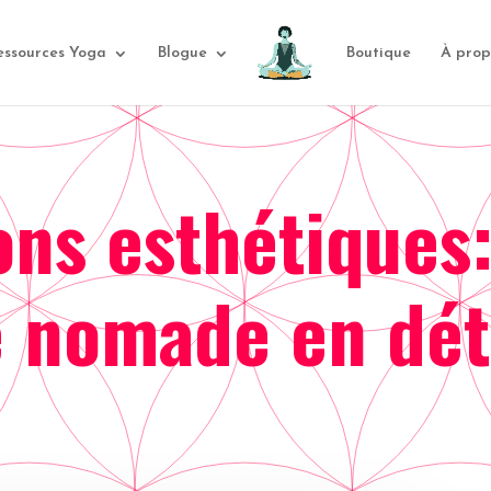
essources Yoga
Blogue
Boutique
À prop
ons esthétiques
e nomade en dét