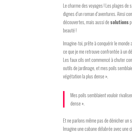
Le charme des voyages ! Les plages de sab
dignes d’un roman d’aventures. Ainsi co
découvertes, mais aussi de
solutions
p
beauté !
Imagine-toi, prête à conquérir le monde a
ce que je me retrouve confrontée à un dé
Les faux cils ont commencé à chuter co
outils de jardinage, et mes poils semblaie
végétation la plus dense ».
Mes poils semblaient vouloir rivalise
dense ».
Et ne parlons même pas de dénicher un sa
Imagine une cabane délabrée avec une cir