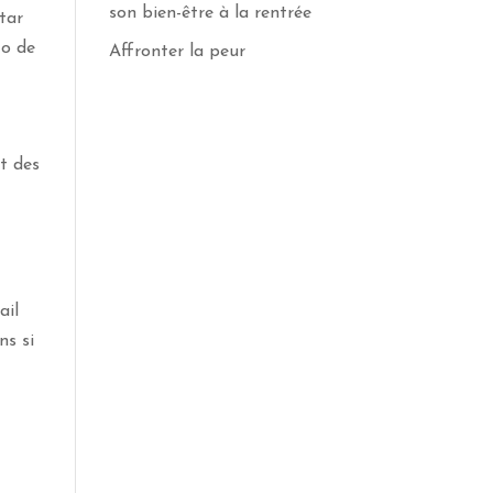
son bien-être à la rentrée
atar
to de
Affronter la peur
nt des
ail
ns si