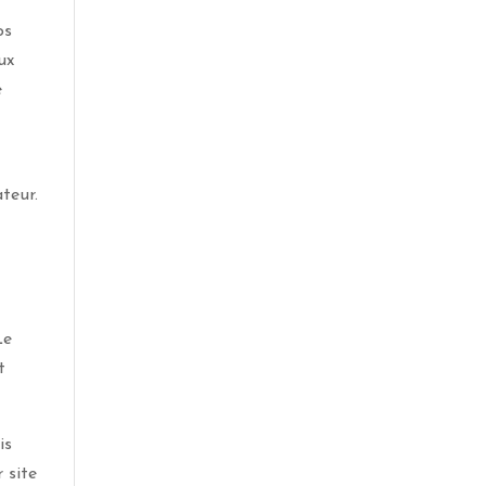
os
ux
e
teur.
Le
t
is
 site