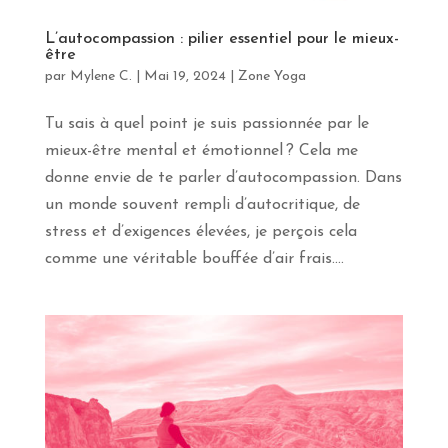
apprendras
davantage
L’autocompassion : pilier essentiel pour le mieux-
sur
être
le
par
Mylene C.
|
Mai 19, 2024
|
Zone Yoga
yoga,
la
méditation
Tu sais à quel point je suis passionnée par le
et
mieux-être mental et émotionnel ? Cela me
les
donne envie de te parler d’autocompassion. Dans
voyages
en
un monde souvent rempli d’autocritique, de
pleine
stress et d’exigences élevées, je perçois cela
conscience.
Abonne-
comme une véritable bouffée d’air frais....
toi
!
Prénom
Courriel
*