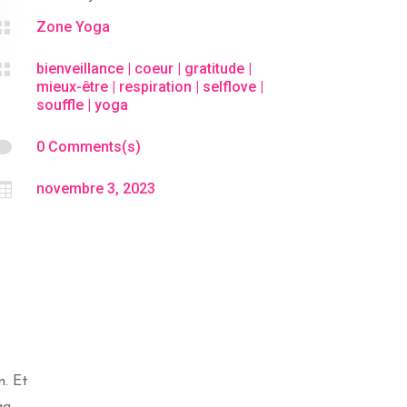

Zone Yoga

bienveillance
|
coeur
|
gratitude
|
mieux-être
|
respiration
|
selflove
|
souffle
|
yoga

0 Comments(s)

novembre 3, 2023
n. Et
ga