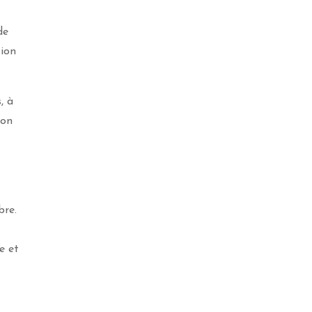
de
tion
, à
 on
bre.
e et