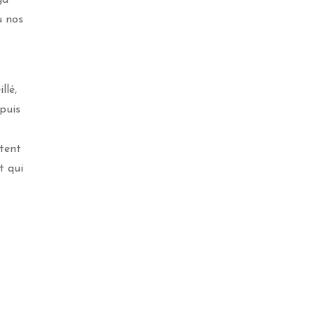
ù nos
.
llé,
puis
otent
t qui