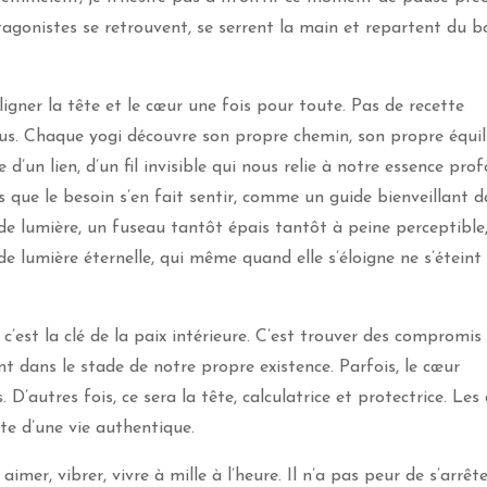
gonistes se retrouvent, se serrent la main et repartent du b
igner la tête et le cœur une fois pour toute. Pas de recette
lus. Chaque yogi découvre son propre chemin, son propre équil
d’un lien, d’un fil invisible qui nous relie à notre essence pro
s que le besoin s’en fait sentir, comme un guide bienveillant 
it de lumière, un fuseau tantôt épais tantôt à peine perceptible
e lumière éternelle, qui même quand elle s’éloigne ne s’éteint
 c’est la clé de la paix intérieure. C’est trouver des compromis
nt dans le stade de notre propre existence. Parfois, le cœur
 D’autres fois, ce sera la tête, calculatrice et protectrice. Les
ête d’une vie authentique.
mer, vibrer, vivre à mille à l’heure. Il n’a pas peur de s’arrêt