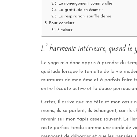
Le non-jugement comme allié :
La gratitude en écume :
La respiration, souffle de vie :
Pour conclure
Similaire
L’ harmonie intérieure, quand le y
Le yoga m’a donc appris à prendre du temp
quiétude lorsque le tumulte de la vie mod
murmures de mon âme et à parfois faire tai
entre l’écoute active et la douce persuasion
Certes, il arrive que ma tête et mon cœur 
moins, ils se parlent, ils échangent, car il
revenir sur mon tapis assez souvent. Le lie
reste parfois tendu comme une corde de vio
menacent de déborder et que les pensées s’