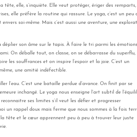
tête, elle, s’inquiète. Elle veut protéger, ériger des remparts,
rises, elle préfère la routine qui rassure. Le yoga, c’est un peu 
t envers soi-même. Mais c’est aussi une aventure, une explora
déplier son âme sur le tapis. À faire le tri parmi les émotions
ami. On déballe tout, on classe, on se débarrasse du superflu,
ire les souffrances et on inspire l’espoir et la joie. C’est un
même, une amitié indéfectible.
ller l’eau. C’est une bataille perdue d’avance. On finit par se
emeure inchangé. Le yoga nous enseigne l’art subtil de l’équili
connaitre ses limites s’il veut les défier et progresser
oi un rappel doux mais ferme que nous sommes à la fois terr
e, la tête et le cœur apprennent peu à peu à trouver leur juste
vie.