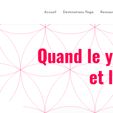
Accueil
Destinations Yoga
Ressou
Quand le y
et 