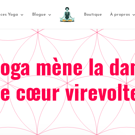
rces Yoga
Blogue
Boutique
À propros
oga mène la dan
le cœur virevol