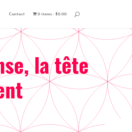
Contact
0 items
$0.00
se, la tête
tent