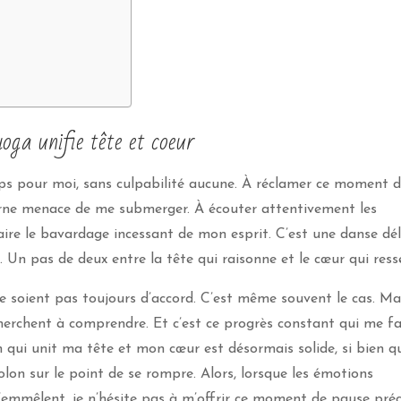
oga unifie tête et coeur
s pour moi, sans culpabilité aucune. À réclamer ce moment 
erne menace de me submerger. À écouter attentivement les
re le bavardage incessant de mon esprit. C’est une danse dél
. Un pas de deux entre la tête qui raisonne et le cœur qui ress
ne soient pas toujours d’accord. C’est même souvent le cas. Ma
s cherchent à comprendre. Et c’est ce progrès constant qui me fa
n qui unit ma tête et mon cœur est désormais solide, si bien qu
lon sur le point de se rompre. Alors, lorsque les émotions
emmêlent, je n’hésite pas à m’offrir ce moment de pause préc