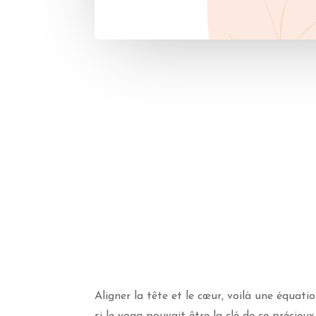
Aligner la tête et le cœur, voilà une équat
si le yoga pouvait être la clé de ce précie