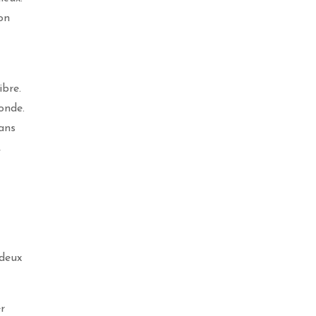
on
ibre.
fonde.
dans
,
 deux
er