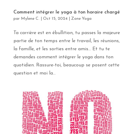
apprendras
davantage
Comment intégrer le yoga à ton horaire chargé
sur
par
Mylene C.
|
Oct 15, 2024
|
Zone Yoga
le
yoga,
la
Ta carrière est en ébullition, tu passes la majeure
méditation
partie de ton temps entre le travail, les réunions,
et
les
la famille, et les sorties entre amis… Et tu te
voyages
demandes comment intégrer le yoga dans ton
en
pleine
quotidien. Rassure-toi, beaucoup se posent cette
conscience.
question et moi la...
Abonne-
toi
!
Prénom
Courriel
*