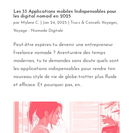
apprendras
davantage
Les 33 Applications mobiles Indispensables pour
sur
les digital nomad en 2025
le
par
Mylene C.
|
Jan 24, 2025
|
Trucs & Conseils Voyages
,
yoga,
Voyage - Nomade Digitale
la
méditation
et
Peut-être espères-tu devenir une entrepreneur
les
freelance nomade ? Aventurière des temps
voyages
en
modernes, tu te demandes sans doute quels sont
pleine
les applications indispensables pour rendre ton
conscience.
Abonne-
nouveau style de vie de globe-trotter plus fluide
toi
et efficace. Et pourquoi pas, en...
!
Prénom
Courriel
*