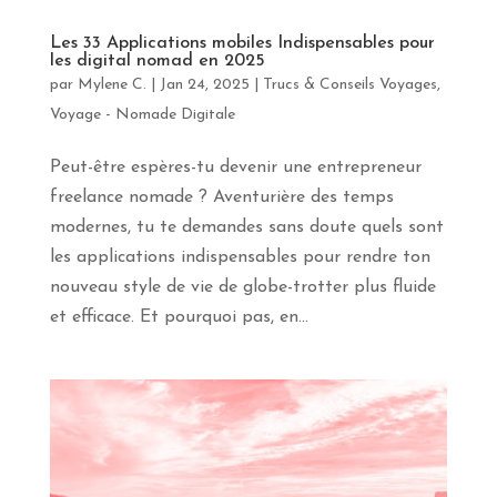
apprendras
davantage
Les 33 Applications mobiles Indispensables pour
sur
les digital nomad en 2025
le
par
Mylene C.
|
Jan 24, 2025
|
Trucs & Conseils Voyages
,
yoga,
Voyage - Nomade Digitale
la
méditation
et
Peut-être espères-tu devenir une entrepreneur
les
freelance nomade ? Aventurière des temps
voyages
en
modernes, tu te demandes sans doute quels sont
pleine
les applications indispensables pour rendre ton
conscience.
Abonne-
nouveau style de vie de globe-trotter plus fluide
toi
et efficace. Et pourquoi pas, en...
!
Prénom
Courriel
*