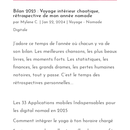
apprendras
davantage
Bilan 2023 : Voyage intérieur chaotique,
sur
rétrospective de mon année nomade
le
par
Mylene C.
|
Jan 22, 2024
|
Voyage - Nomade
yoga,
Digitale
la
méditation
et
J’adore ce temps de l’année où chacun y va de
les
son bilan. Les meilleures chansons, les plus beaux
voyages
en
livres, les moments forts. Les statistiques, les
pleine
finances, les grands drames, les pertes humaines
conscience.
Abonne-
notoires, tout y passe. C’est le temps des
toi
rétrospectives personnelles....
!
Prénom
Les 33 Applications mobiles Indispensables pour
les digital nomad en 2025
Courriel
Comment intégrer le yoga à ton horaire chargé
*