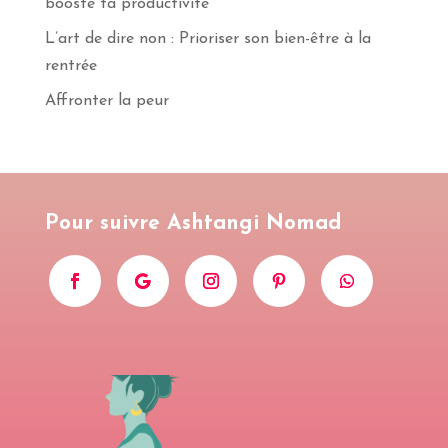
booste ta productivité
S'INSCRIRE
L’art de dire non : Prioriser son bien-être à la
rentrée
Affronter la peur
Pour suivre Ashtangi Nomad