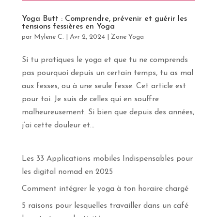
apprendras
davantage
Yoga Butt : Comprendre, prévenir et guérir les
sur
tensions fessières en Yoga
le
par
Mylene C.
|
Avr 2, 2024
|
Zone Yoga
yoga,
la
méditation
Si tu pratiques le yoga et que tu ne comprends
et
pas pourquoi depuis un certain temps, tu as mal
les
aux fesses, ou à une seule fesse. Cet article est
voyages
en
pour toi. Je suis de celles qui en souffre
pleine
malheureusement. Si bien que depuis des années,
conscience.
Abonne-
j’ai cette douleur et...
toi
!
Les 33 Applications mobiles Indispensables pour
Prénom
les digital nomad en 2025
Comment intégrer le yoga à ton horaire chargé
Courriel
*
5 raisons pour lesquelles travailler dans un café