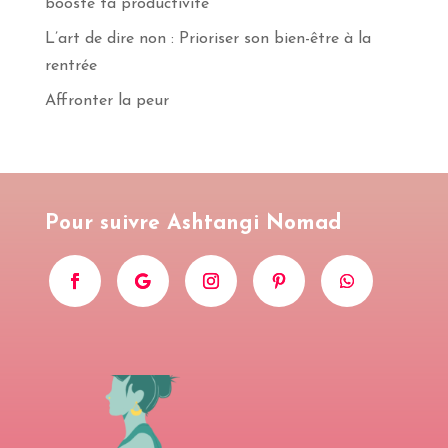
booste ta productivité
S'INSCRIRE
L’art de dire non : Prioriser son bien-être à la
rentrée
Affronter la peur
Pour suivre Ashtangi Nomad