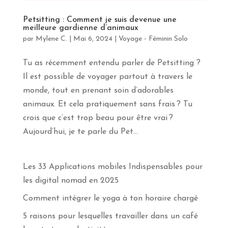
apprendras
davantage
Petsitting : Comment je suis devenue une
sur
meilleure gardienne d’animaux
le
par
Mylene C.
|
Mai 6, 2024
|
Voyage - Féminin Solo
yoga,
la
méditation
Tu as récemment entendu parler de Petsitting ?
et
Il est possible de voyager partout à travers le
les
monde, tout en prenant soin d’adorables
voyages
en
animaux. Et cela pratiquement sans frais ? Tu
pleine
crois que c’est trop beau pour être vrai ?
conscience.
Abonne-
Aujourd’hui, je te parle du Pet...
toi
!
Les 33 Applications mobiles Indispensables pour
Prénom
les digital nomad en 2025
Comment intégrer le yoga à ton horaire chargé
Courriel
*
5 raisons pour lesquelles travailler dans un café